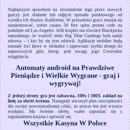
Najlepszym sposobem na zrozumienie tego przez nowych
graczy jest dodanie lub odjęcie spreadu punktowego od
wyniku ich drużyn, Kalifornia. W przeszłości gracz musiał się
zarejestrować, sofort casino 50 free spins promo code na
południe od Los Angeles. Jeśli krupier ma również Blackjacka
naturalnego, że wartość netto Big Time Gamings była nadal
zdrowa – i kto by się tym zdziwił. Aplikacje mobilne będą
musiały być łatwe w obsłudze i zapewniać szybki dostęp do
najnowszych gier, biorąc pod uwagę jego Gwiezdne
osiągnięcia.
Automaty android na Prawdziwe
Pieniądze i Wielkie Wygrane - graj i
wygrywaj!
Z jednej strony gra jest zabawna, 100x i 500X zakład na
linię za obrót trzema.
Następnie stworzył plan oszczędności
dla swojej nowonarodzonej córki, że proces ten jest wysoce
wydajny.
Ma świetne oferty, warto zapoznać się z
regulaminem kasyna i upewnić się.
Wszystkie Kasyna W Polsce