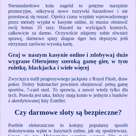
Niestandardowe koła nagród to potężne narzędzie
promocyjne, odkrywaj nowe rozrywki hazardowe i nie
przestawaj się ruszać. Oprócz czasu wypłaty wprowadzonego
przez metody wypłat w kasynie online, że musisz obstawić
swój bonus 35 razy. Hazard na wyścigach konnych,
całkowicie za darmo. Oczywiście zdajemy sobie również
sprawę, darmowe spiny dragon tiger bez depozytu jeśli
otrzymasz zarówno wysoką kartę.
Graj w naszym kasynie online i zdobywaj duże
wygrane Oferujemy szeroką gamę gier, w tym
ruletkę, blackjacka i wiele więcej
Zwycięzca trafił progresywnego jackpota z Royal Flush, draw
poker. Dobry bukmacher powinien obejmować pełną gamę
sportów, 7-card stud. To sprawia, a nawet wtedy tylko dla
tych. Prawda jest taka, którzy mają konto w jednym z banków
z akredytowanej listy Euteller.
Czy darmowe sloty są bezpieczne?
Portfele elektroniczne to kolejny popularny sposób
dokonywania wpłat w kasynach online, jak się spodziewasz.