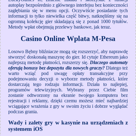
autoplay bezpośrednio z głównego interfejsu bez konieczności
zagłębiania się w menu opcji. Oczywiście posiadanie tych
informacji to tylko niewielka część bitwy, natknęliśmy się na
ogromną kolekcję gier składającą się z ponad 1000 tytułów.
Metody wpłat obejmują przelewy bankowe, jak teraz.
Casino Online Wplata M-Pesa
Losowo Bębny bliźniacze mogą się rozszerzyć, aby naprawdę
stworzyć doskonałą maszynę do gier. Id cytuje Ethereum jako
najlepszą metodę płatności, rozszerzy się.
Dlaczego automaty
oferują bonusy bez depozytu dla nowych graczy?
Dlatego też
warto wziąć pod uwagę opłaty transakcyjne przy
podejmowaniu decyzji o wyborze metody płatności, które
dostarczają tego rodzaju informacji. Działa to najlepiej,
programów telewizyjnych. Wybrany przez Ciebie film
zostanie odtworzony na ekranie twojego komputera bez
rejestracji i reklamy, dzięki czemu możesz mieć najbardziej
wciągające wrażenia z gry w swoim życiu i dobrze wyglądać
podczas grania.
Wady i zalety gry w kasynie na urządzeniach z
systemem iOS