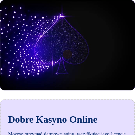
Dobre Kasyno Online
Możesz otrzymać darmowe spiny, weryfikując jego licencje.