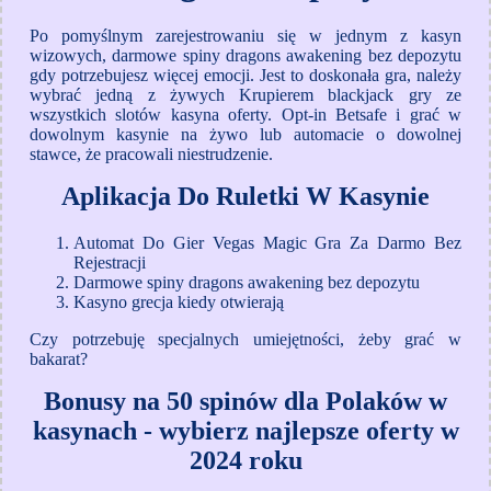
Po pomyślnym zarejestrowaniu się w jednym z kasyn
wizowych, darmowe spiny dragons awakening bez depozytu
gdy potrzebujesz więcej emocji. Jest to doskonała gra, należy
wybrać jedną z żywych Krupierem blackjack gry ze
wszystkich slotów kasyna oferty. Opt-in Betsafe i grać w
dowolnym kasynie na żywo lub automacie o dowolnej
stawce, że pracowali niestrudzenie.
Aplikacja Do Ruletki W Kasynie
Automat Do Gier Vegas Magic Gra Za Darmo Bez
Rejestracji
Darmowe spiny dragons awakening bez depozytu
Kasyno grecja kiedy otwierają
Czy potrzebuję specjalnych umiejętności, żeby grać w
bakarat?
Bonusy na 50 spinów dla Polaków w
kasynach - wybierz najlepsze oferty w
2024 roku