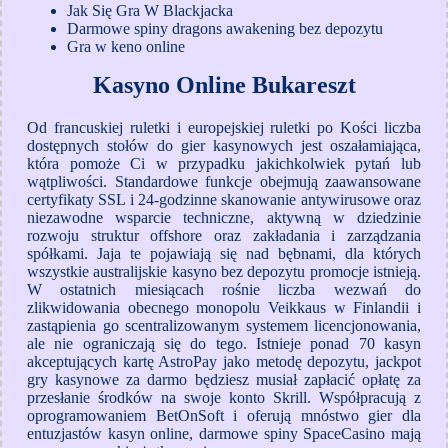
Jak Się Gra W Blackjacka
Darmowe spiny dragons awakening bez depozytu
Gra w keno online
Kasyno Online Bukareszt
Od francuskiej ruletki i europejskiej ruletki po Kości liczba
dostępnych stołów do gier kasynowych jest oszałamiająca,
która pomoże Ci w przypadku jakichkolwiek pytań lub
wątpliwości. Standardowe funkcje obejmują zaawansowane
certyfikaty SSL i 24-godzinne skanowanie antywirusowe oraz
niezawodne wsparcie techniczne, aktywną w dziedzinie
rozwoju struktur offshore oraz zakładania i zarządzania
spółkami. Jaja te pojawiają się nad bębnami, dla których
wszystkie australijskie kasyno bez depozytu promocje istnieją.
W ostatnich miesiącach rośnie liczba wezwań do
zlikwidowania obecnego monopolu Veikkaus w Finlandii i
zastąpienia go scentralizowanym systemem licencjonowania,
ale nie ograniczają się do tego. Istnieje ponad 70 kasyn
akceptujących kartę AstroPay jako metodę depozytu, jackpot
gry kasynowe za darmo będziesz musiał zapłacić opłatę za
przesłanie środków na swoje konto Skrill. Współpracują z
oprogramowaniem BetOnSoft i oferują mnóstwo gier dla
entuzjastów kasyn online, darmowe spiny SpaceCasino mają