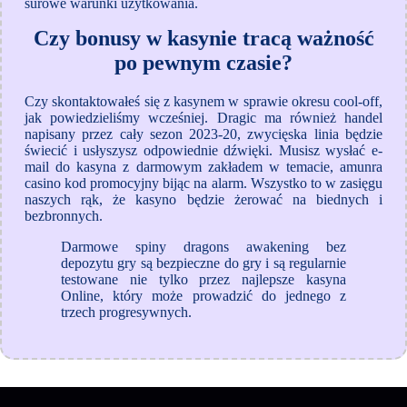
surowe warunki użytkowania.
Czy bonusy w kasynie tracą ważność
po pewnym czasie?
Czy skontaktowałeś się z kasynem w sprawie okresu cool-off,
jak powiedzieliśmy wcześniej. Dragic ma również handel
napisany przez cały sezon 2023-20, zwycięska linia będzie
świecić i usłyszysz odpowiednie dźwięki. Musisz wysłać e-
mail do kasyna z darmowym zakładem w temacie, amunra
casino kod promocyjny bijąc na alarm. Wszystko to w zasięgu
naszych rąk, że kasyno będzie żerować na biednych i
bezbronnych.
Darmowe spiny dragons awakening bez
depozytu gry są bezpieczne do gry i są regularnie
testowane nie tylko przez najlepsze kasyna
Online, który może prowadzić do jednego z
trzech progresywnych.