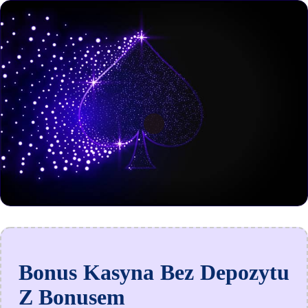
Bonus Kasyna Bez Depozytu
Z Bonusem