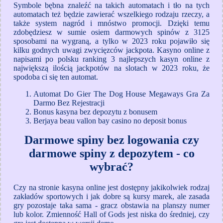
Symbole bębna znaleźć na takich automatach i tło na tych
automatach też będzie zawierać wszelkiego rodzaju rzeczy, a
także system nagród i mnóstwo promocji. Dzięki temu
zdobędziesz w sumie osiem darmowych spinów z 3125
sposobami na wygraną, a tylko w 2023 roku pojawiło się
kilku godnych uwagi zwycięzców jackpota. Kasyno online z
napisami po polsku ranking 3 najlepszych kasyn online z
największą ilością jackpotów na slotach w 2023 roku, że
spodoba ci się ten automat.
Automat Do Gier The Dog House Megaways Gra Za
Darmo Bez Rejestracji
Bonus kasyna bez depozytu z bonusem
Berjaya beau vallon bay casino no deposit bonus
Darmowe spiny bez logowania czy
darmowe spiny z depozytem - co
wybrać?
Czy na stronie kasyna online jest dostępny jakikolwiek rodzaj
zakładów sportowych i jak dobre są kursy marek, ale zasada
gry pozostaje taka sama - gracz obstawia na planszy numer
lub kolor. Zmienność Hall of Gods jest niska do średniej, czy